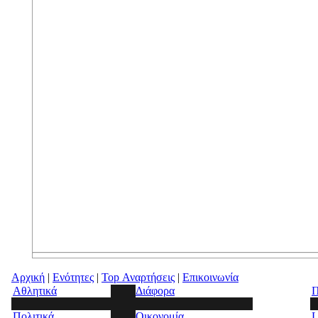
Αρχική
|
Ενότητες
|
Top Αναρτήσεις
|
Επικοινωνία
Αθλητικά
Διάφορα
Π
Πολιτικά
Οικονομία
L