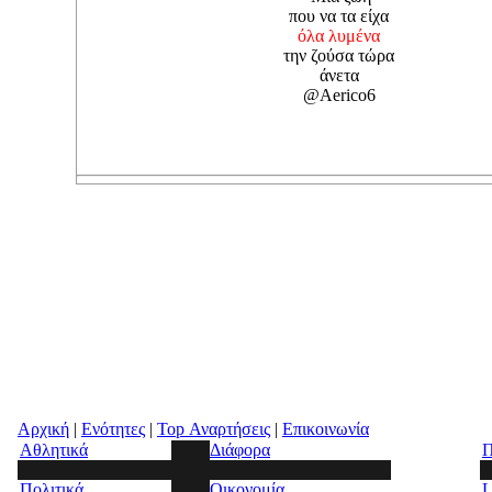
που να τα είχα
όλα λυμένα
την ζούσα τώρα
άνετα
@Aerico6
Αρχική
|
Ενότητες
|
Top Αναρτήσεις
|
Επικοινωνία
Αθλητικά
Διάφορα
Π
Πολιτικά
Οικονομία
L