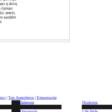
άφει η άλλη
ι έχουμε
ζο, φακές
το κρεβάτι
i
ητες
|
Top Αναρτήσεις
|
Επικοινωνία
Διάφορα
Περίεργα
Οικονομία
Life Style