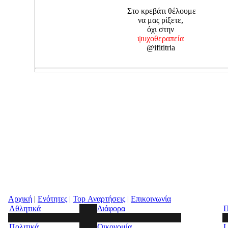
Στο κρεβάτι θέλουμε
να μας ρίξετε,
όχι στην
ψυχοθεραπεία
@ifititria
Αρχική
|
Ενότητες
|
Top Αναρτήσεις
|
Επικοινωνία
Αθλητικά
Διάφορα
Π
Πολιτικά
Οικονομία
L