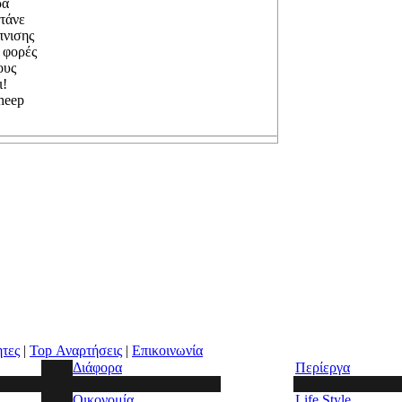
ρα
τάνε
πνισης
 φορές
ους
ι!
heep
ητες
|
Top Αναρτήσεις
|
Επικοινωνία
Διάφορα
Περίεργα
Οικονομία
Life Style