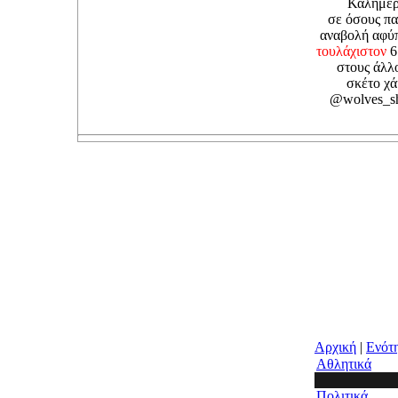
Καλημέ
σε όσους πα
αναβολή αφύ
τουλάχιστον
6
στους άλλ
σκέτο χά
@wolves_s
Αρχική
|
Ενότ
Αθλητικά
Πολιτικά