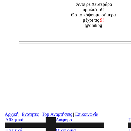
Άντε ρε Δευτεράρα
αρρώστια!!
Θα το κάψουμε σήμερα
μέχρι τις
9!
@dmkbg
Αρχική
|
Ενότητες
|
Top Αναρτήσεις
|
Επικοινωνία
Αθλητικά
Διάφορα
Π
Πολιτικά
Οικονομία
L