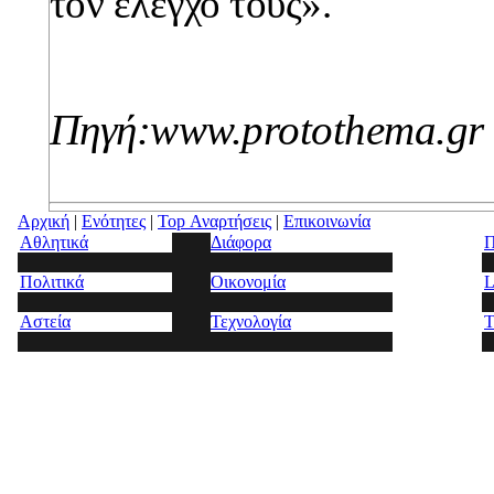
τον έλεγχό τους».
Πηγή:
www.protothema.gr
Αρχική
|
Ενότητες
|
Top Αναρτήσεις
|
Επικοινωνία
Αθλητικά
Διάφορα
Π
Πολιτικά
Οικονομία
L
Αστεία
Τεχνολογία
Τ